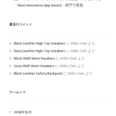
「Most Innovative App Award」部門で受賞
最近のコメント
Black Leather High Top Sneakers
に
Willie Clark
より
Navy Leather High-Top Sneakers
に
Willie Clark
より
Black Well-Worn Sneakers
に
Willie Clark
より
Grey Well-Worn Sneakers
に
Willie Clark
より
Black Leather Safety Backpack
に
Willie Clark
より
アーカイブ
2018年10月