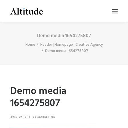
Demo media 1654275807
Home
Header | Homepage | Creative Agency
Demo media 1654275807
Demo media
SEARCH
1654275807
2015-09-10
|
BY
MARKETING